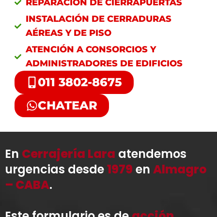
REPARACIÓN DE CIERRAPUERTAS
INSTALACIÓN DE CERRADURAS
AÉREAS Y DE PISO
ATENCIÓN A CONSORCIOS Y
ADMINISTRADORES DE EDIFICIOS
011 3802-8675
CHATEAR
En
Cerrajería Lara
atendemos
urgencias desde
1979
en
Almagro
– CABA
.
Este formulario es de
acción